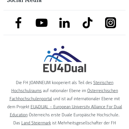
link to facebook
link to tiktok
link to
link to linkedin
link to youtube
Die FH JOANNEUM kooperiert als Teil des
Steirischen
Hochschulraums
auf nationaler Ebene im
Österreichischen
Fachhochschulenportal
und ist auf internationaler Ebene mit
dem Projekt
EU4DUAL – European University Alliance For Dual
Education
Österreichs erste Duale Europäische Hochschule.
Das
Land Steiermark
ist Mehrheitsgesellschafter der FH