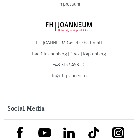
Impressum
FH JOANNEUM Logo
FH JOANNEUM Gesellschaft mbH
Bad Gleichenberg
|
Graz
|
Kapfenberg
+43 316 5453 - 0
info@fh-joanneum.at
Social Media
link to facebook
link to tiktok
link to
link to linkedin
link to youtube