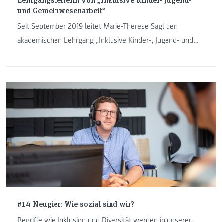
und Gemeinwesenarbeit“
Seit September 2019 leitet Marie-Therese Sagl den
akademischen Lehrgang „Inklusive Kinder-, Jugend- und
Gemeinwesenarbeit“, der im November 2019 erstmals
startete. Im Interview spricht sie über ihren Werdegang,
ihre Schwerpunkte in Lehre und Forschung sowie
Meilensteine, die sie erreichen will.
#14 Neugier: Wie sozial sind wir?
Begriffe wie Inklusion und Diversität werden in unserer