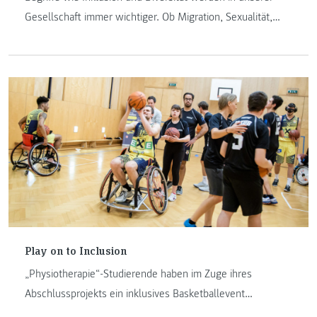
Gesellschaft immer wichtiger. Ob Migration, Sexualität,
Behinderung oder Nicht-Behinderung – die soziale Arbeit
beschäftigt sich genau mit diesen Themen. Martin J. Gössl
ist Experte und Forscher auf dem Gebiet der Inklusion und
Diversität.
Play on to Inclusion
„Physiotherapie“-Studierende haben im Zuge ihres
Abschlussprojekts ein inklusives Basketballevent
organisiert und durchgeführt – mit dem Ergebnis: Inklusion