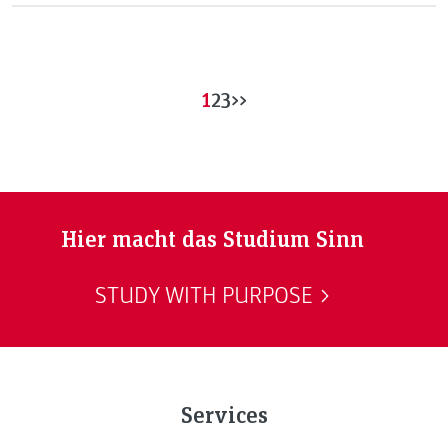
Studium, die Herausforderung des reinen Onlineunterrichts
und die Schwerpunkte, welche ihn während des Studiums
begleiteten.
1
2
3
>>
Hier macht das Studium Sinn
STUDY WITH PURPOSE
Services