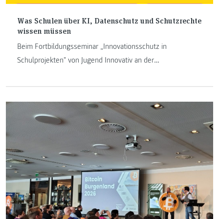
Was Schulen über KI, Datenschutz und Schutzrechte
wissen müssen
Beim Fortbildungsseminar „Innovationsschutz in
Schulprojekten" von Jugend Innovativ an der
Pädagogischen Hochschule Graz vermittelten Expert:innen
der FH JOANNEUM praxisnahes Wissen zu Schutzrechten,
Cyber Security, Big Data und KI. Themen wie DSGVO, AI
Act und der sichere Umgang mit Personendaten standen
ebenso auf dem Programm wie die technischen
Grundlagen von Large Language Models. Ein Seminar, das
Schule machen sollte – im wahrsten Sinne.