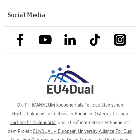
Social Media
link to facebook
link to tiktok
link to
link to linkedin
link to youtube
Die FH JOANNEUM kooperiert als Teil des
Steirischen
Hochschulraums
auf nationaler Ebene im
Österreichischen
Fachhochschulenportal
und ist auf internationaler Ebene mit
dem Projekt
EU4DUAL – European University Alliance For Dual
Education
Österreichs erste Duale Europäische Hochschule.