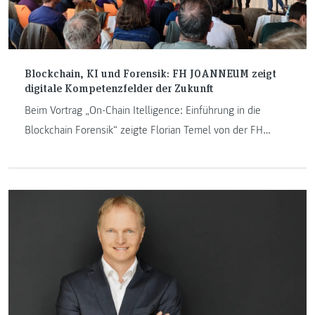
Blockchain, KI und Forensik: FH JOANNEUM zeigt
digitale Kompetenzfelder der Zukunft
Beim Vortrag „On-Chain Itelligence: Einführung in die
Blockchain Forensik“ zeigte Florian Temel von der FH
JOANNEUM, wie Bitcoin-Transaktionen analysiert, digitale
Spuren sichtbar gemacht und forensische Methoden in der
Praxis angewendet werden. Die Session am Neufeldersee
stieß bei 220 Teilnehmenden auf großes Interesse und
verdeutlichte die Relevanz von Blockchain-Forensik für
aktuelle und künftige Entwicklungen in Lehre und
Forschung.