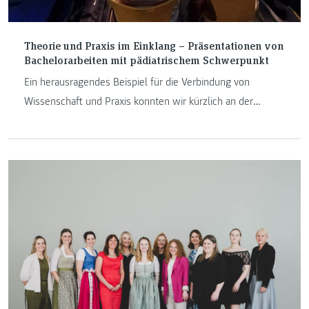
Theorie und Praxis im Einklang – Präsentationen von
Bachelorarbeiten mit pädiatrischem Schwerpunkt
Ein herausragendes Beispiel für die Verbindung von
Wissenschaft und Praxis konnten wir kürzlich an der
Fachhochschule JOANNEUM am Institut für Gesundheits-
und Krankenpflege erleben. Absolvent:innen des
Bachelorstudiengangs sowie des Hochschullehrgangs für
die Berufsausübung im Spezialbereich der Kinder- und
Jugendlichenpflege, haben ihre Abschlussarbeiten einem
breiten Publikum präsentiert. Dabei wurde aufgezeigt, wie
Forschungsergebnisse direkt in die Praxis einfließen
können.