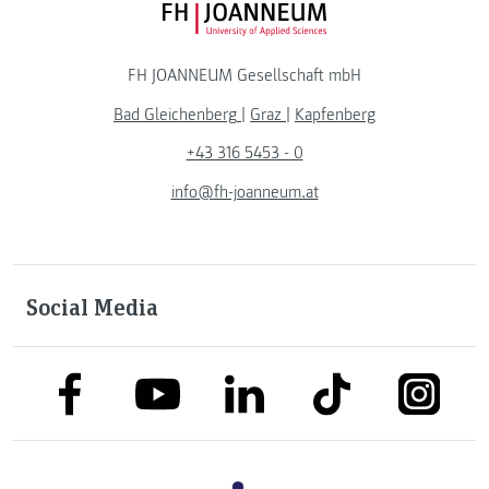
FH JOANNEUM Logo
FH JOANNEUM Gesellschaft mbH
Bad Gleichenberg
|
Graz
|
Kapfenberg
+43 316 5453 - 0
info@fh-joanneum.at
Social Media
link to facebook
link to tiktok
link to
link to linkedin
link to youtube