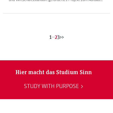
eines Forschungszentrum, dass sich mit Big Data und
künstlicher Intelligenz beschäftigt.
1
...
2
3
>>
Hier macht das Studium Sinn
STUDY WITH PURPOSE