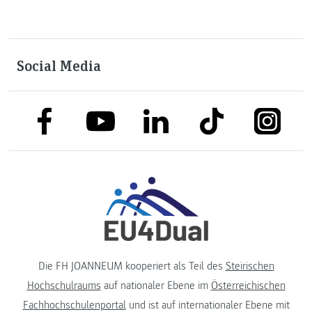
Social Media
link to facebook
link to tiktok
link to
link to linkedin
link to youtube
Die FH JOANNEUM kooperiert als Teil des
Steirischen
Hochschulraums
auf nationaler Ebene im
Österreichischen
Fachhochschulenportal
und ist auf internationaler Ebene mit