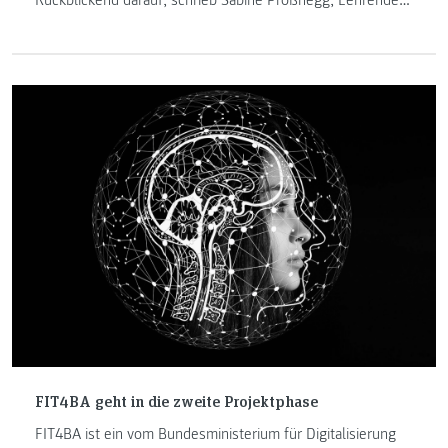
Rückblickend darauf, schrieb Sabine Proßnegg, Lehrende
am Institut "Internet-Technologien & -Anwendungen" einen
Blogbeitrag mit dem Thema "Die Post bringt allen was ... ".
FIT4BA geht in die zweite Projektphase
FIT4BA ist ein vom Bundesministerium für Digitalisierung