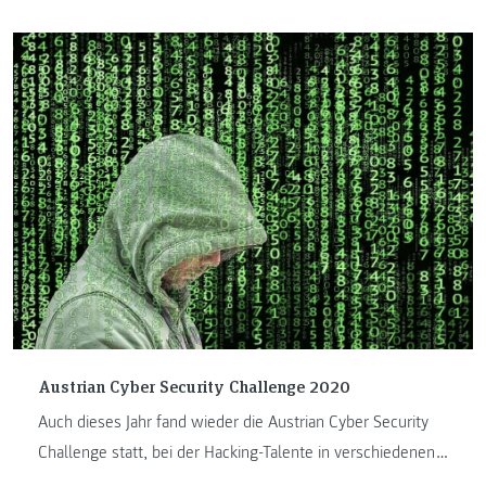
Internet seinen 51. Geburtstag. Dabei konnte im Jahre 1969
niemand ahnen, dass ein experimentelles Netzwerk mit
gerade mal vier Rechnern zu diesem globalen Netzwerk
wurde, das mit seinen Diensten und Technologien
praktisch jeden Bereich des modernen Lebens beeinflusst.
Austrian Cyber Security Challenge 2020
Auch dieses Jahr fand wieder die Austrian Cyber Security
Challenge statt, bei der Hacking-Talente in verschiedenen
Alterskategorien antraten. Wie bereits im letzten Jahr