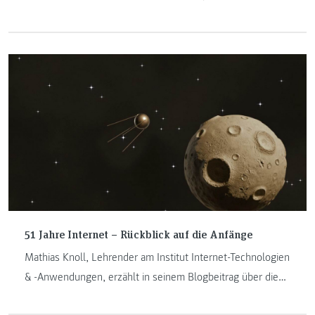
warm temperiert zum Verweilen und endlich Zeit die
Weihnachtseinkäufe zu tätigen. Dieses Jahr vermutlich eher
von zu Hause aus mit Spotify Playlist und Onlineshopping
im Jogginganzug, wo es sonst doch sehr viele
Österreichinnen und Österreicher in die Einkaufszentren
ihrer Nähe zieht.
51 Jahre Internet – Rückblick auf die Anfänge
Mathias Knoll, Lehrender am Institut Internet-Technologien
& -Anwendungen, erzählt in seinem Blogbeitrag über die
Anfänge des Internets. Am 29. Oktober 2020 feierte das