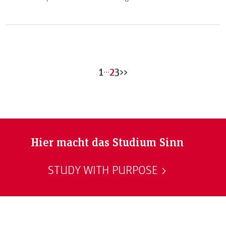
Gesundheitsstudiengängen und dem Studiengang „Soziale
Arbeit“ über die Bühne.
1
...
2
3
>>
Hier macht das Studium Sinn
STUDY WITH PURPOSE