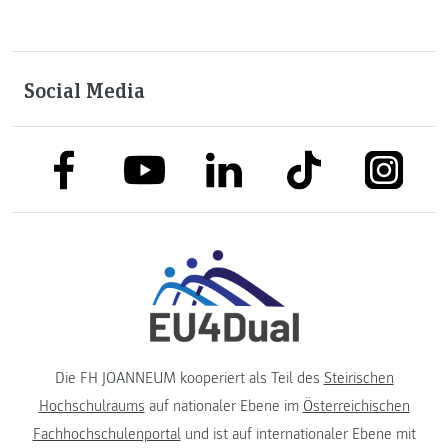
Social Media
link to facebook
link to tiktok
link to
link to linkedin
link to youtube
Die FH JOANNEUM kooperiert als Teil des
Steirischen
Hochschulraums
auf nationaler Ebene im
Österreichischen
Fachhochschulenportal
und ist auf internationaler Ebene mit