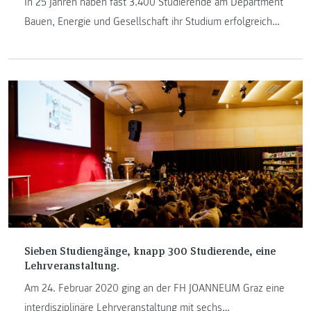
In 25 Jahren haben fast 3.400 Studierende am Department
Bauen, Energie und Gesellschaft ihr Studium erfolgreich
abgeschlossen. Sechs Absolventinnen und Absolventen
möchten wir nun anlässlich unseres 25-jährigen Jubiläums
vorstellen. Im Alumni-Porträt geben sie Einblicke in ihren
jetzigen Beruf und wie die FH JOANNEUM sie darauf
vorbereitet hat.
Sieben Studiengänge, knapp 300 Studierende, eine
Lehrveranstaltung.
Am 24. Februar 2020 ging an der FH JOANNEUM Graz eine
interdisziplinäre Lehrveranstaltung mit sechs