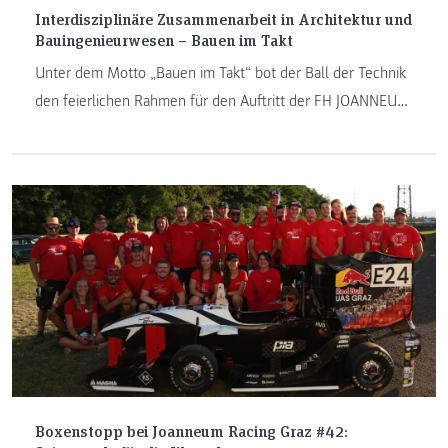
Interdisziplinäre Zusammenarbeit in Architektur und
Bauingenieurwesen – Bauen im Takt
Unter dem Motto „Bauen im Takt“ bot der Ball der Technik
den feierlichen Rahmen für den Auftritt der FH JOANNEUM,
bei dem das Institut Architektur und Bauingenieurwesen
einen eigens für den Anlass entwickelten modularen
Ausstellungstisch präsentierte, auf dem Modelle aus
interdisziplinären Projektarbeiten der Studierenden aus
Architektur und Bauingenieurwesen gezeigt wurden.
Boxenstopp bei Joanneum Racing Graz #42: