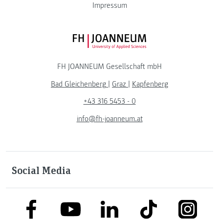
Impressum
FH JOANNEUM Logo
FH JOANNEUM Gesellschaft mbH
Bad Gleichenberg
|
Graz
|
Kapfenberg
+43 316 5453 - 0
info@fh-joanneum.at
Social Media
link to facebook
link to tiktok
link to
link to linkedin
link to youtube