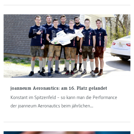
Verdichtungspotential am konkreten Beispiel von drei
Wohnbauten der Stadt Wien aus den 1960er Jahren
auseinandergesetzt.
joanneum Aeronautics: am 16. Platz gelandet
Konstant im Spitzenfeld – so kann man die Performance
der joanneum Aeronautics beim jährlichen
Design/Build/Fly-Wettbewerb einordnen. Mit hohen
Erwartungen angereist, lief die Konkurrenz nicht ganz nach
Plan. Das dennoch hervorragende Ergebnis: 16. Platz und