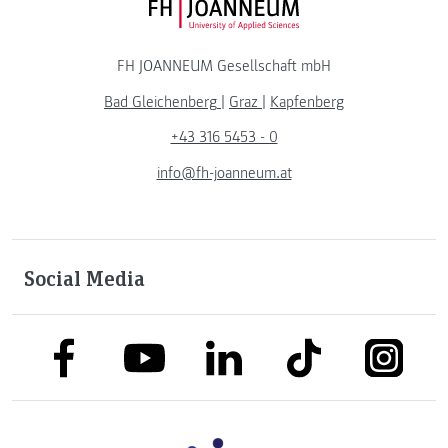
FH JOANNEUM Logo
FH JOANNEUM Gesellschaft mbH
Bad Gleichenberg
|
Graz
|
Kapfenberg
+43 316 5453 - 0
info@fh-joanneum.at
Social Media
link to facebook
link to tiktok
link to
link to linkedin
link to youtube