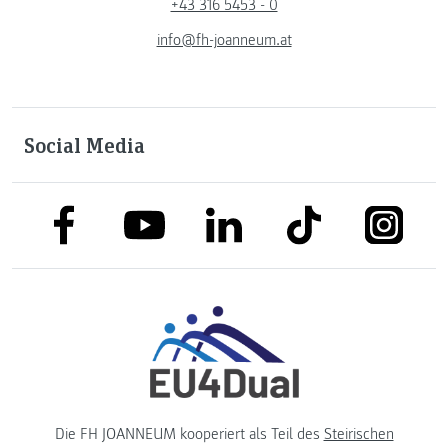
+43 316 5453 - 0
info@fh-joanneum.at
Social Media
link to facebook
link to tiktok
link to
link to linkedin
link to youtube
Die FH JOANNEUM kooperiert als Teil des
Steirischen