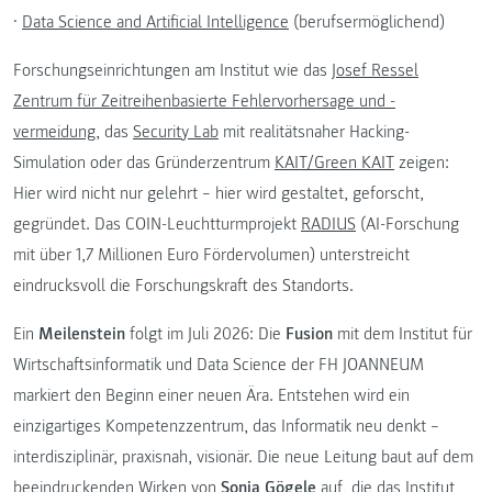
•
Data Science and Artificial Intelligence
(berufsermöglichend)
Forschungseinrichtungen am Institut wie das
Josef Ressel
Zentrum für Zeitreihenbasierte Fehlervorhersage und -
vermeidung
, das
Security Lab
mit realitätsnaher Hacking-
Simulation oder das Gründerzentrum
KAIT/Green KAIT
zeigen:
Hier wird nicht nur gelehrt – hier wird gestaltet, geforscht,
gegründet. Das COIN-Leuchtturmprojekt
RADIUS
(AI-Forschung
mit über 1,7 Millionen Euro Fördervolumen) unterstreicht
eindrucksvoll die Forschungskraft des Standorts.
Ein
Meilenstein
folgt im Juli 2026: Die
Fusion
mit dem Institut für
Wirtschaftsinformatik und Data Science der FH JOANNEUM
markiert den Beginn einer neuen Ära. Entstehen wird ein
einzigartiges Kompetenzzentrum, das Informatik neu denkt –
interdisziplinär, praxisnah, visionär. Die neue Leitung baut auf dem
beeindruckenden Wirken von
Sonja Gögele
auf, die das Institut