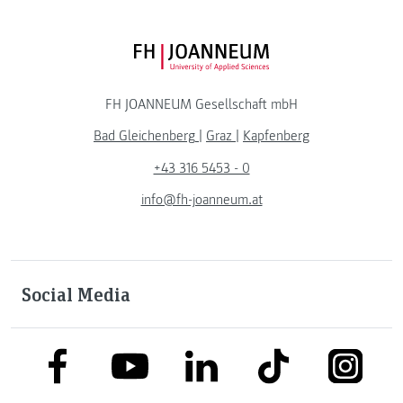
FH JOANNEUM Logo
FH JOANNEUM Gesellschaft mbH
Bad Gleichenberg
|
Graz
|
Kapfenberg
+43 316 5453 - 0
info@fh-joanneum.at
Social Media
link to facebook
link to tiktok
link to
link to linkedin
link to youtube