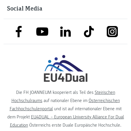
Social Media
link to facebook
link to tiktok
link to
link to linkedin
link to youtube
Die FH JOANNEUM kooperiert als Teil des
Steirischen
Hochschulraums
auf nationaler Ebene im
Österreichischen
Fachhochschulenportal
und ist auf internationaler Ebene mit
dem Projekt
EU4DUAL – European University Alliance For Dual
Education
Österreichs erste Duale Europäische Hochschule.