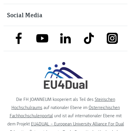
Social Media
link to facebook
link to tiktok
link to
link to linkedin
link to youtube
Die FH JOANNEUM kooperiert als Teil des
Steirischen
Hochschulraums
auf nationaler Ebene im
Österreichischen
Fachhochschulenportal
und ist auf internationaler Ebene mit
dem Projekt
EU4DUAL – European University Alliance For Dual