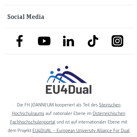
Social Media
link to facebook
link to tiktok
link to
link to linkedin
link to youtube
Die FH JOANNEUM kooperiert als Teil des
Steirischen
Hochschulraums
auf nationaler Ebene im
Österreichischen
Fachhochschulenportal
und ist auf internationaler Ebene mit
dem Projekt
EU4DUAL – European University Alliance For Dual