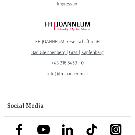
Impressum
FH JOANNEUM Logo
FH JOANNEUM Gesellschaft mbH
Bad Gleichenberg
|
Graz
|
Kapfenberg
+43 316 5453 - 0
info@fh-joanneum.at
Social Media
link to facebook
link to tiktok
link to
link to linkedin
link to youtube