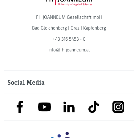
FH JOANNEUM Logo
FH JOANNEUM Gesellschaft mbH
Bad Gleichenberg
|
Graz
|
Kapfenberg
+43 316 5453 - 0
info@fh-joanneum.at
Social Media
link to facebook
link to tiktok
link to
link to linkedin
link to youtube