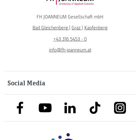
FH JOANNEUM Gesellschaft mbH
Bad Gleichenberg
|
Graz
|
Kapfenberg
+43 316 5453 - 0
info@fh-joanneum.at
Social Media
link to facebook
link to tiktok
link to
link to linkedin
link to youtube