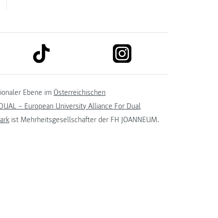
link to tiktok
link to instagram
kedin
tionaler Ebene im
Österreichischen
UAL – European University Alliance For Dual
ark
ist Mehrheitsgesellschafter der FH JOANNEUM.