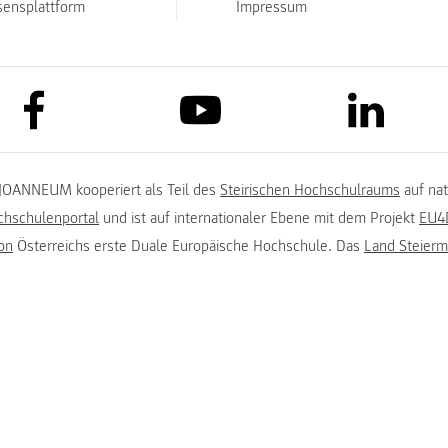
sensplattform
Impressum
link to facebook
link to lin
link to youtube
JOANNEUM kooperiert als Teil des
Steirischen Hochschulraums
auf na
chschulenportal
und ist auf internationaler Ebene mit dem Projekt
EU4D
on
Österreichs erste Duale Europäische Hochschule. Das
Land Steierm