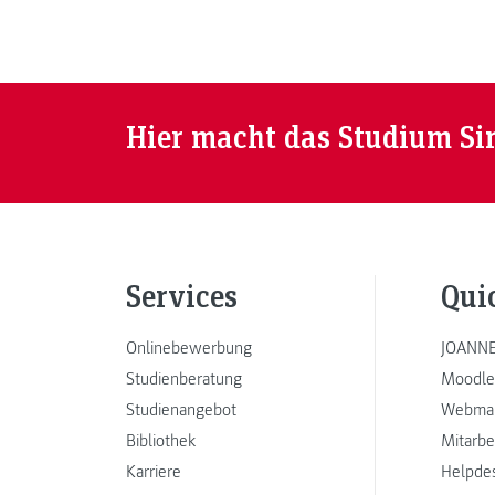
Hier macht das Studium Si
Services
Qui
Onlinebewerbung
JOANNE
Studienberatung
Moodle
Studienangebot
Webmai
Bibliothek
Mitarbe
Karriere
Helpde