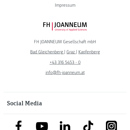
Impressum
FH JOANNEUM Logo
FH JOANNEUM Gesellschaft mbH
Bad Gleichenberg
|
Graz
|
Kapfenberg
+43 316 5453 - 0
info@fh-joanneum.at
Social Media
link to facebook
link to tiktok
link to
link to linkedin
link to youtube