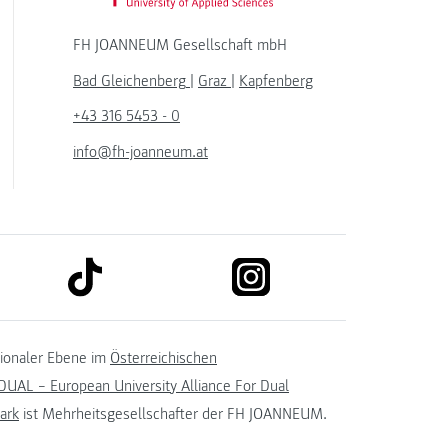
FH JOANNEUM Gesellschaft mbH
Bad Gleichenberg
|
Graz
|
Kapfenberg
+43 316 5453 - 0
info@fh-joanneum.at
link to tiktok
link to instagram
kedin
tionaler Ebene im
Österreichischen
UAL – European University Alliance For Dual
ark
ist Mehrheitsgesellschafter der FH JOANNEUM.