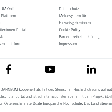
UM Online
Datenschutz
 Plattform
Meldesystem für
l
Hinweisgeber:innen
iter:innen-Portal
Cookie Policy
sk
Barrierefreiheitserklärung
sensplattform
Impressum
link to facebook
link to lin
link to youtube
JOANNEUM kooperiert als Teil des
Steirischen Hochschulraums
auf na
chschulenportal
und ist auf internationaler Ebene mit dem Projekt
EU4D
on
Österreichs erste Duale Europäische Hochschule. Das
Land Steierm