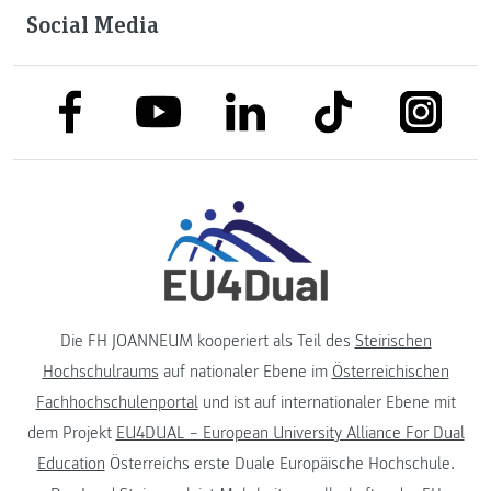
Social Media
link to facebook
link to tiktok
link to
link to linkedin
link to youtube
Die FH JOANNEUM kooperiert als Teil des
Steirischen
Hochschulraums
auf nationaler Ebene im
Österreichischen
Fachhochschulenportal
und ist auf internationaler Ebene mit
dem Projekt
EU4DUAL – European University Alliance For Dual
Education
Österreichs erste Duale Europäische Hochschule.