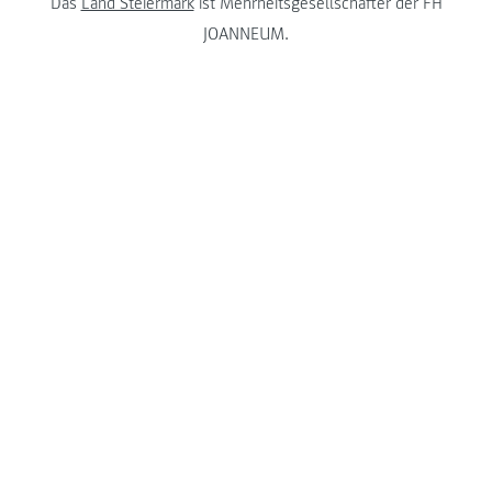
Das
Land Steiermark
ist Mehrheitsgesellschafter der FH
JOANNEUM.