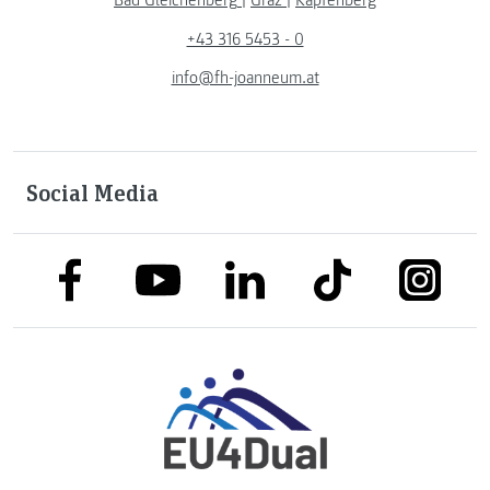
Bad Gleichenberg
|
Graz
|
Kapfenberg
+43 316 5453 - 0
info@fh-joanneum.at
Social Media
link to facebook
link to tiktok
link to
link to linkedin
link to youtube