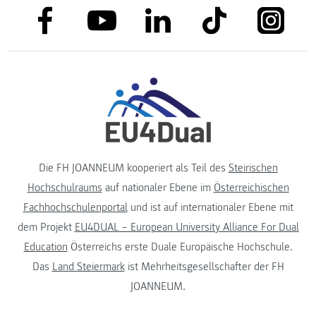
link to facebook
link to tiktok
link to
link to linkedin
link to youtube
Die FH JOANNEUM kooperiert als Teil des
Steirischen
Hochschulraums
auf nationaler Ebene im
Österreichischen
Fachhochschulenportal
und ist auf internationaler Ebene mit
dem Projekt
EU4DUAL – European University Alliance For Dual
Education
Österreichs erste Duale Europäische Hochschule.
Das
Land Steiermark
ist Mehrheitsgesellschafter der FH
JOANNEUM.