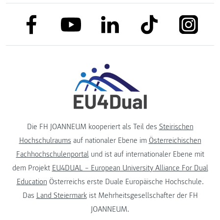
link to facebook
link to tiktok
link to
link to linkedin
link to youtube
Die FH JOANNEUM kooperiert als Teil des
Steirischen
Hochschulraums
auf nationaler Ebene im
Österreichischen
Fachhochschulenportal
und ist auf internationaler Ebene mit
dem Projekt
EU4DUAL – European University Alliance For Dual
Education
Österreichs erste Duale Europäische Hochschule.
Das
Land Steiermark
ist Mehrheitsgesellschafter der FH
JOANNEUM.