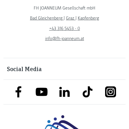
FH JOANNEUM Gesellschaft mbH
Bad Gleichenberg
|
Graz
|
Kapfenberg
+43 316 5453 - 0
info@fh-joanneum.at
Social Media
link to facebook
link to tiktok
link to
link to linkedin
link to youtube