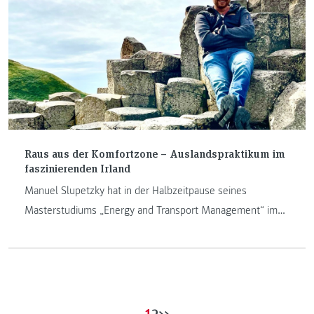
Raus aus der Komfortzone – Auslandspraktikum im
faszinierenden Irland
Manuel Slupetzky hat in der Halbzeitpause seines
Masterstudiums „Energy and Transport Management“ im
Ausland Energie getankt und wertvolle Lebenserfahrung
gesammelt. Hier plaudert er aus dem Nähkästchen und
erzählt davon, wie es dazu kam.
1
2
>>