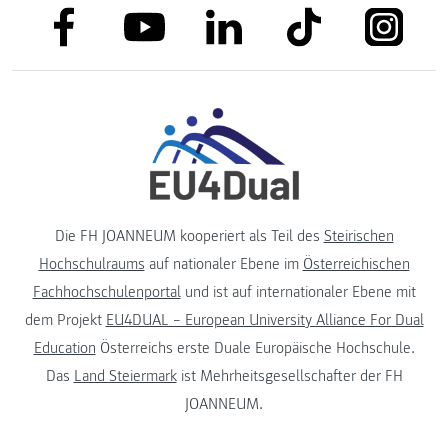
link to facebook
link to tiktok
link to
link to linkedin
link to youtube
Die FH JOANNEUM kooperiert als Teil des
Steirischen
Hochschulraums
auf nationaler Ebene im
Österreichischen
Fachhochschulenportal
und ist auf internationaler Ebene mit
dem Projekt
EU4DUAL – European University Alliance For Dual
Education
Österreichs erste Duale Europäische Hochschule.
Das
Land Steiermark
ist Mehrheitsgesellschafter der FH
JOANNEUM.