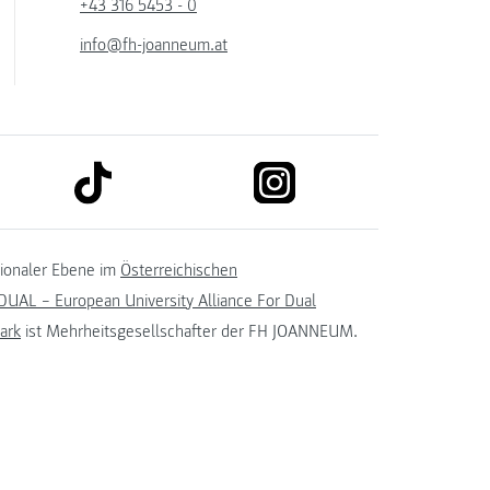
+43 316 5453 - 0
info@fh-joanneum.at
link to tiktok
link to instagram
kedin
tionaler Ebene im
Österreichischen
UAL – European University Alliance For Dual
ark
ist Mehrheitsgesellschafter der FH JOANNEUM.