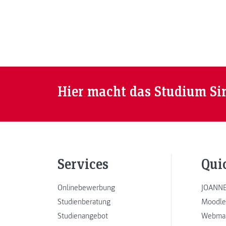
Strategien gegen kommende Epidemien und
Pandemien.
Hier macht das Studium Si
Services
Qui
Onlinebewerbung
JOANNE
Studienberatung
Moodle
Studienangebot
Webmai