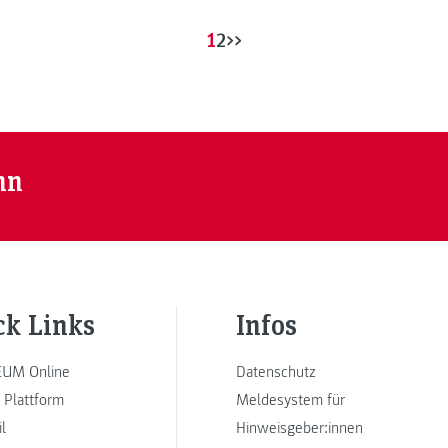
1
2
>>
nn
ck Links
Infos
UM Online
Datenschutz
 Plattform
Meldesystem für
l
Hinweisgeber:innen