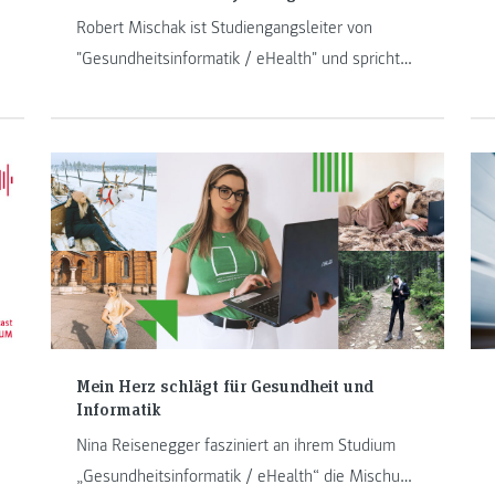
Robert Mischak ist Studiengangsleiter von
"Gesundheitsinformatik / eHealth" und spricht
im Podcast über die Pandemie, unser
Gesundheitssystem und Digitalisierung in
diesem Bereich.
Mein Herz schlägt für Gesundheit und
Informatik
Nina Reisenegger fasziniert an ihrem Studium
„Gesundheitsinformatik / eHealth“ die Mischung