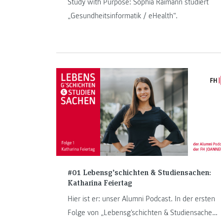
Study with Purpose: Sophia Raimann studiert
„Gesundheitsinformatik / eHealth“.
#01 Lebensg’schichten & Studiensachen:
Katharina Feiertag
Hier ist er: unser Alumni Podcast. In der ersten
Folge von „Lebensg'schichten & Studiensachen“