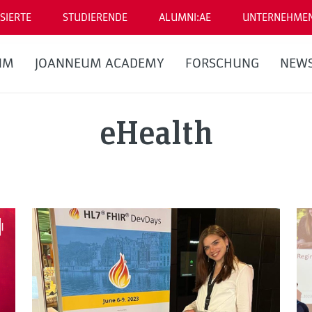
SIERTE
STUDIERENDE
ALUMNI:AE
UNTERNEHME
UM
JOANNEUM ACADEMY
FORSCHUNG
NEW
eHealth