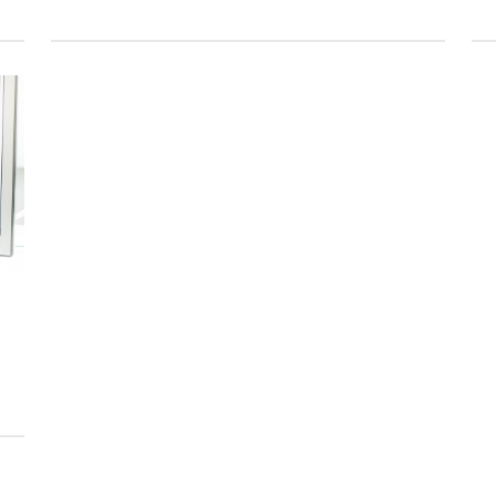
aus IT und Gesundheit. Im Interview spricht sie
über das Berufspraktikum und die
Karrierechancen, ihr Auslandssemester in
Finnland und warum sie Frauen ermutigt
technische Berufe zu wählen.