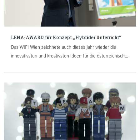
LENA-AWARD für Konzept „Hybrider Unterricht“
Das WIFI Wien zeichnete auch dieses Jahr wieder die
innovativsten und kreativsten Ideen für die österreichische
Erwachsenenbildung mit dem LENA-AWARD aus. Das erste
Mal geht der Preis in die Steiermark und besonders stolz
sind wir, dass den LENA-AWARD Mag. Sayd Ali, MA,
gewonnen hat, welcher nebenberuflicher Lehrender am
Institut Internet-Technologien & -Anwendungen ist.