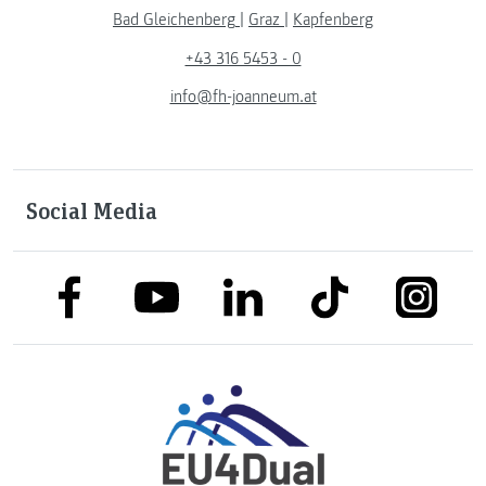
Bad Gleichenberg
|
Graz
|
Kapfenberg
+43 316 5453 - 0
info@fh-joanneum.at
Social Media
link to facebook
link to tiktok
link to
link to linkedin
link to youtube