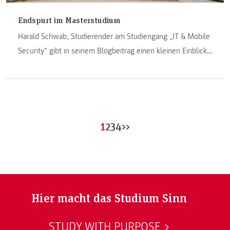
Endspurt im Masterstudium
Harald Schwab, Studierender am Studiengang „IT & Mobile
Security“ gibt in seinem Blogbeitrag einen kleinen Einblick
in seinen Studienalltag. Er erzählt über den Endspurt im
Studium, die Herausforderung des reinen Onlineunterrichts
und die Schwerpunkte, welche ihn während des Studiums
begleiteten.
1
2
3
4
>>
Hier macht das Studium Sinn
STUDY WITH PURPOSE