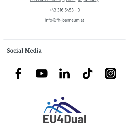
+43 316 5453 - 0
info@fh-joanneum.at
Social Media
link to facebook
link to tiktok
link to
link to linkedin
link to youtube