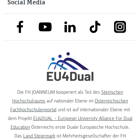
Social Media
link to facebook
link to tiktok
link to
link to linkedin
link to youtube
Die FH JOANNEUM kooperiert als Teil des
Steirischen
Hochschulraums
auf nationaler Ebene im
Österreichischen
Fachhochschulenportal
und ist auf internationaler Ebene mit
dem Projekt
EU4DUAL – European University Alliance For Dual
Education
Österreichs erste Duale Europäische Hochschule.
Das
Land Steiermark
ist Mehrheitsgesellschafter der FH