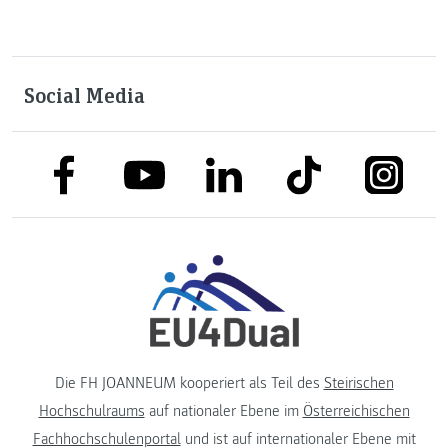
Social Media
link to facebook
link to tiktok
link to
link to linkedin
link to youtube
Die FH JOANNEUM kooperiert als Teil des
Steirischen
Hochschulraums
auf nationaler Ebene im
Österreichischen
Fachhochschulenportal
und ist auf internationaler Ebene mit