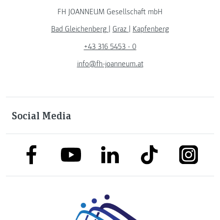
FH JOANNEUM Gesellschaft mbH
Bad Gleichenberg
|
Graz
|
Kapfenberg
+43 316 5453 - 0
info@fh-joanneum.at
Social Media
link to facebook
link to tiktok
link to
link to linkedin
link to youtube