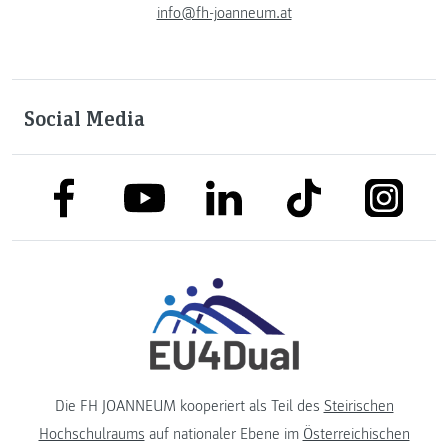
info@fh-joanneum.at
Social Media
link to facebook
link to tiktok
link to
link to linkedin
link to youtube
Die FH JOANNEUM kooperiert als Teil des
Steirischen
Hochschulraums
auf nationaler Ebene im
Österreichischen