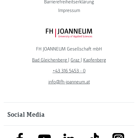
Barrierefreiheitserklärung
Impressum
FH JOANNEUM Logo
FH JOANNEUM Gesellschaft mbH
Bad Gleichenberg
|
Graz
|
Kapfenberg
+43 316 5453 - 0
info@fh-joanneum.at
Social Media
link to facebook
link to tiktok
link to
link to linkedin