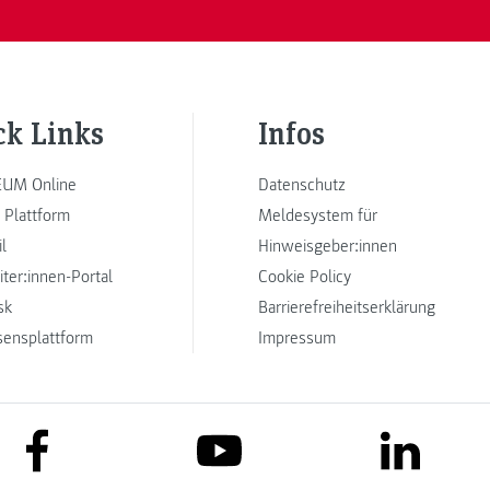
ck Links
Infos
UM Online
Datenschutz
 Plattform
Meldesystem für
l
Hinweisgeber:innen
iter:innen-Portal
Cookie Policy
sk
Barrierefreiheitserklärung
sensplattform
Impressum
link to facebook
link to lin
link to youtube