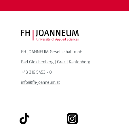
FH JOANNEUM Logo
FH JOANNEUM Gesellschaft mbH
Bad Gleichenberg
|
Graz
|
Kapfenberg
+43 316 5453 - 0
info@fh-joanneum.at
link to tiktok
link to instagram
kedin