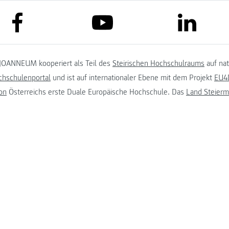
link to facebook
link to lin
link to youtube
JOANNEUM kooperiert als Teil des
Steirischen Hochschulraums
auf na
chschulenportal
und ist auf internationaler Ebene mit dem Projekt
EU4D
on
Österreichs erste Duale Europäische Hochschule. Das
Land Steierm