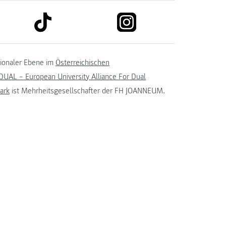
link to tiktok
link to instagram
kedin
tionaler Ebene im
Österreichischen
UAL – European University Alliance For Dual
ark
ist Mehrheitsgesellschafter der FH JOANNEUM.