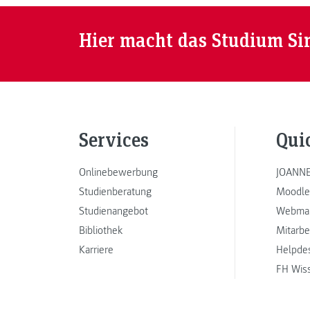
Hier macht das Studium Si
Services
Qui
Onlinebewerbung
JOANNE
Studienberatung
Moodle
Studienangebot
Webmai
Bibliothek
Mitarbe
Karriere
Helpde
FH Wis