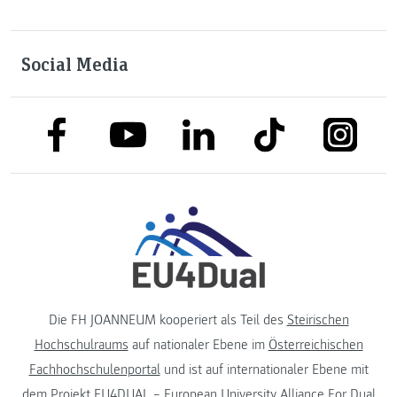
Social Media
link to facebook
link to tiktok
link to
link to linkedin
link to youtube
Die FH JOANNEUM kooperiert als Teil des
Steirischen
Hochschulraums
auf nationaler Ebene im
Österreichischen
Fachhochschulenportal
und ist auf internationaler Ebene mit
dem Projekt
EU4DUAL – European University Alliance For Dual