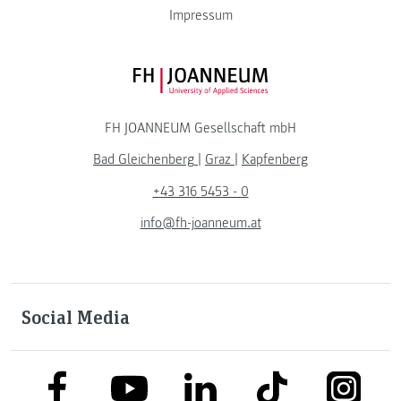
Impressum
FH JOANNEUM Logo
FH JOANNEUM Gesellschaft mbH
Bad Gleichenberg
|
Graz
|
Kapfenberg
+43 316 5453 - 0
info@fh-joanneum.at
Social Media
link to facebook
link to tiktok
link to
link to linkedin
link to youtube