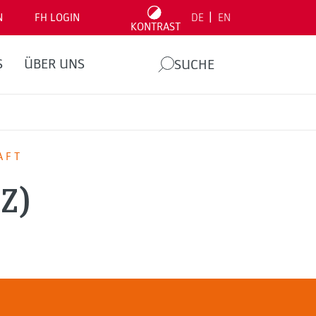
|
N
FH LOGIN
DE
EN
KONTRAST
S
ÜBER UNS
SUCHE
AFT
Z)