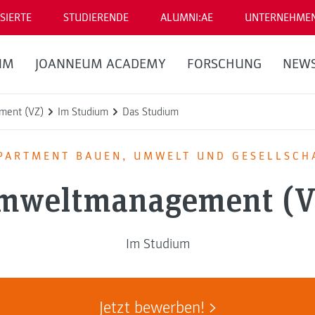
SIERTE
STUDIERENDE
ALUMNI:AE
UNTERNEHME
UM
JOANNEUM ACADEMY
FORSCHUNG
NEW
ent (VZ)
Im Studium
Das Studium
PARTMENT BAUEN, UMWELT UND GESELLSCH
mweltmanagement (V
Im Studium
Jetzt bewerben!