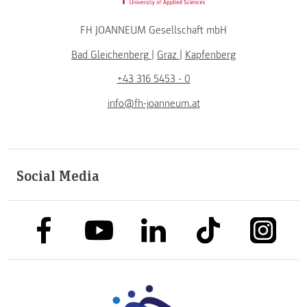
FH JOANNEUM Gesellschaft mbH
Bad Gleichenberg
|
Graz
|
Kapfenberg
+43 316 5453 - 0
info@fh-joanneum.at
Social Media
link to facebook
link to tiktok
link to
link to linkedin
link to youtube