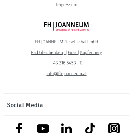
Impressum
FH JOANNEUM Logo
FH JOANNEUM Gesellschaft mbH
Bad Gleichenberg
|
Graz
|
Kapfenberg
+43 316 5453 - 0
info@fh-joanneum.at
Social Media
link to facebook
link to tiktok
link to
link to linkedin
link to youtube