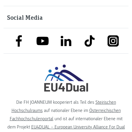
Social Media
link to facebook
link to tiktok
link to
link to linkedin
link to youtube
Die FH JOANNEUM kooperiert als Teil des
Steirischen
Hochschulraums
auf nationaler Ebene im
Österreichischen
Fachhochschulenportal
und ist auf internationaler Ebene mit
dem Projekt
EU4DUAL – European University Alliance For Dual