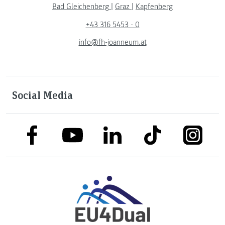
Bad Gleichenberg
|
Graz
|
Kapfenberg
+43 316 5453 - 0
info@fh-joanneum.at
Social Media
link to facebook
link to tiktok
link to
link to linkedin
link to youtube