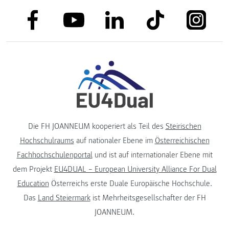
link to facebook
link to tiktok
link to
link to linkedin
link to youtube
Die FH JOANNEUM kooperiert als Teil des
Steirischen
Hochschulraums
auf nationaler Ebene im
Österreichischen
Fachhochschulenportal
und ist auf internationaler Ebene mit
dem Projekt
EU4DUAL – European University Alliance For Dual
Education
Österreichs erste Duale Europäische Hochschule.
Das
Land Steiermark
ist Mehrheitsgesellschafter der FH
JOANNEUM.