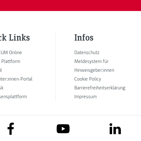
ck Links
Infos
UM Online
Datenschutz
 Plattform
Meldesystem für
l
Hinweisgeber:innen
iter:innen-Portal
Cookie Policy
sk
Barrierefreiheitserklärung
sensplattform
Impressum
link to facebook
link to lin
link to youtube