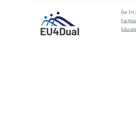
Die FH 
Fachho
Educati