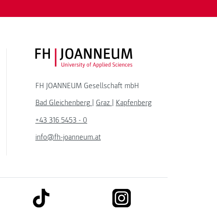
FH JOANNEUM Logo
FH JOANNEUM Gesellschaft mbH
Bad Gleichenberg
|
Graz
|
Kapfenberg
+43 316 5453 - 0
info@fh-joanneum.at
link to tiktok
link to instagram
kedin