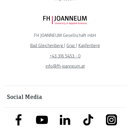
FH JOANNEUM Logo
FH JOANNEUM Gesellschaft mbH
Bad Gleichenberg
|
Graz
|
Kapfenberg
+43 316 5453 - 0
info@fh-joanneum.at
Social Media
link to facebook
link to tiktok
link to
link to linkedin
link to youtube