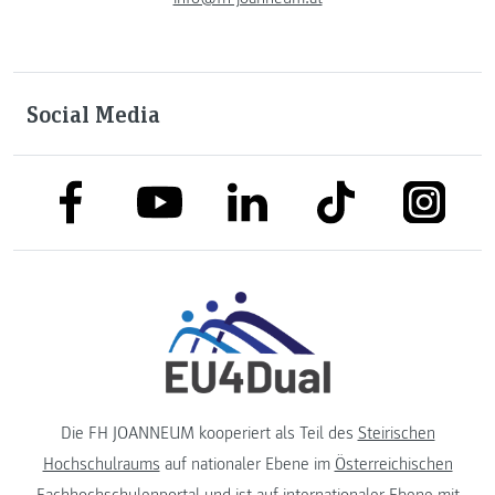
Social Media
link to facebook
link to tiktok
link to
link to linkedin
link to youtube
Die FH JOANNEUM kooperiert als Teil des
Steirischen
Hochschulraums
auf nationaler Ebene im
Österreichischen
Fachhochschulenportal
und ist auf internationaler Ebene mit