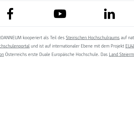
link to facebook
link to lin
link to youtube
JOANNEUM kooperiert als Teil des
Steirischen Hochschulraums
auf na
chschulenportal
und ist auf internationaler Ebene mit dem Projekt
EU4D
on
Österreichs erste Duale Europäische Hochschule. Das
Land Steierm