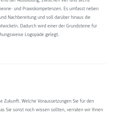
rend der Ausbildung, zwischen vier und sechs
heorie- und Praxiskompetenzen. Es umfasst neben
 und Nachbereitung und soll darüber hinaus die
ntwickeln. Dadurch wird einer der Grundsteine für
iehungsweise Logopäde gelegt.
che Zukunft. Welche Voraussetzungen Sie für den
as Sie sonst noch wissen sollten, verraten wir Ihnen