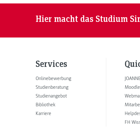
Hier macht das Studium Si
Services
Qui
Onlinebewerbung
JOANNE
Studienberatung
Moodle
Studienangebot
Webmai
Bibliothek
Mitarbe
Karriere
Helpde
FH Wis