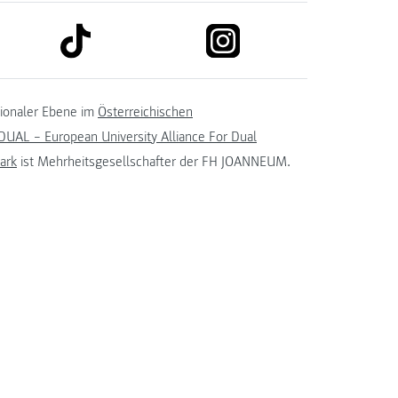
link to tiktok
link to instagram
kedin
tionaler Ebene im
Österreichischen
UAL – European University Alliance For Dual
ark
ist Mehrheitsgesellschafter der FH JOANNEUM.