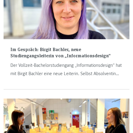
Im Gespräch: Birgit Bachler, neue
Studiengangsleiterin von „Informationsdesign“
Der Vollzeit-Bachelorstudiengang „Informationsdesign“ hat
mit Birgit Bachler eine neue Leiterin. Selbst Absolventin
des Studiengangs (Jahrgang 2005), ist sie heute
internationale Medienkünstlerin, Creative Technologist,
Forschende und Lehrende mit einem Fokus auf
Netzwerktechnologien und deren Einfluss auf unsere
Beziehungen und Interaktionen mit der Umwelt. Herzlich
willkommen, Birgit Bachler!