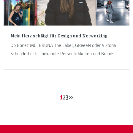
Mein Herz schlägt für Design und Networking
Ob Bonez MC, BRUNA The Label, GReeeN oder Viktoria
Schnaderbeck – bekannte Persönlichkeiten und Brands
schwören auf ihre Designs. Hannah Milchrahm hat sich
neben dem Studium vor Kurzem selbstständig gemacht
und erzählt im Interview, warum Disney-Filme ihre
Leidenschaft für den Grafikberuf entfacht haben und wie
sie sich als Jungdesignerin am Markt durchsetzen kann.
1
2
3
>>