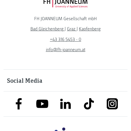
FH JOANNEUM Logo
FH JOANNEUM Gesellschaft mbH
Bad Gleichenberg
|
Graz
|
Kapfenberg
+43 316 5453 - 0
info@fh-joanneum.at
Social Media
link to facebook
link to tiktok
link to
link to linkedin
link to youtube