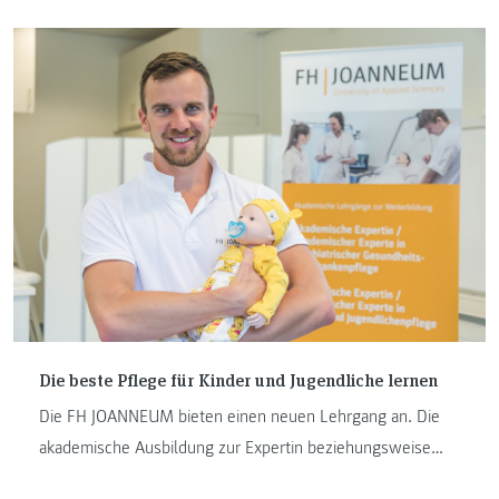
ihr schon vorhandenes Wissen betreffend Einflussfaktoren
auf die persönliche Gesundheit bei einem spannenden Quiz
und bei einer kindgerechten Reanimationsübung einbringen
beziehungsweise erweitern. Eine aufregende Rollstuhlrally
und erschreckend echte Wundimitationen am eigenen
Körper inklusive passender Wundversorgung rundeten das
Programm ab.
Die beste Pflege für Kinder und Jugendliche lernen
Die FH JOANNEUM bieten einen neuen Lehrgang an. Die
akademische Ausbildung zur Expertin beziehungsweise
zum Experten für Kinder- und Jugendlichenpflege ist eine