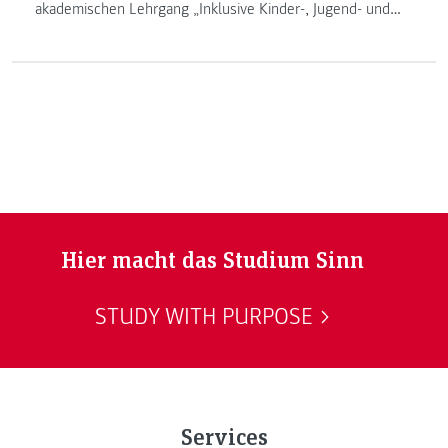
akademischen Lehrgang „Inklusive Kinder-, Jugend- und
Gemeinwesenarbeit“, der im November 2019 erstmals
startete. Im Interview spricht sie über ihren Werdegang,
ihre Schwerpunkte in Lehre und Forschung sowie
Meilensteine, die sie erreichen will.
Hier macht das Studium Sinn
STUDY WITH PURPOSE
Services