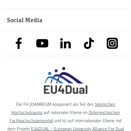
Social Media
link to facebook
link to tiktok
link to
link to linkedin
link to youtube
Die FH JOANNEUM kooperiert als Teil des
Steirischen
Hochschulraums
auf nationaler Ebene im
Österreichischen
Fachhochschulenportal
und ist auf internationaler Ebene mit
dem Projekt
EU4DUAL – European University Alliance For Dual