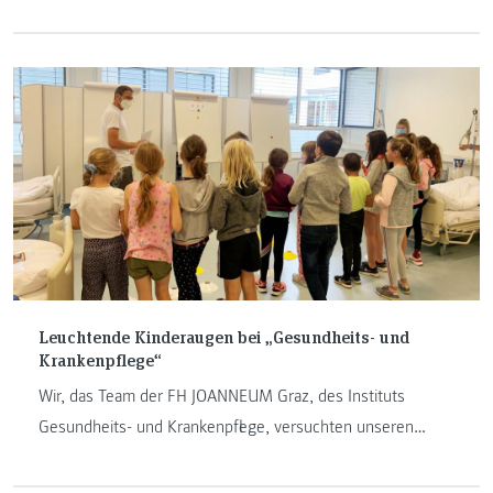
„Physiotherapie“! Eigentlich ist es gar nicht wirklich er,
sondern es ist Helena Inama. Denn sie hat ihn und seine
Geschichte mit Fleiß und Mühe erschaffen.
Leuchtende Kinderaugen bei „Gesundheits- und
Krankenpflege“
Wir, das Team der FH JOANNEUM Graz, des Instituts
Gesundheits- und Krankenpflege, versuchten unseren
jungen Besucherinnen und Besuchern einen spannenden
Vormittag zum Thema Gesundheit zu bieten. Diese konnten