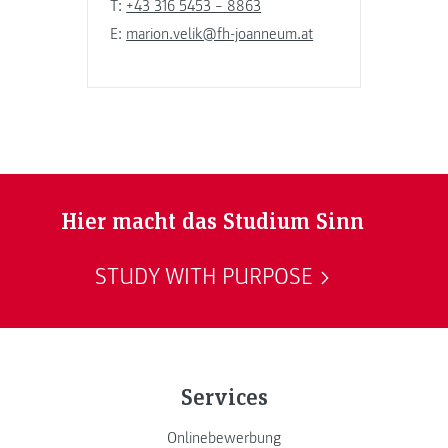
T:
+43 316 5453 – 8863
E:
marion.velik@fh-joanneum.at
Hier macht das Studium Sinn
STUDY WITH PURPOSE
Services
Onlinebewerbung