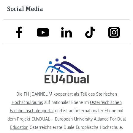
Social Media
link to facebook
link to tiktok
link to
link to linkedin
link to youtube
Die FH JOANNEUM kooperiert als Teil des
Steirischen
Hochschulraums
auf nationaler Ebene im
Österreichischen
Fachhochschulenportal
und ist auf internationaler Ebene mit
dem Projekt
EU4DUAL – European University Alliance For Dual
Education
Österreichs erste Duale Europäische Hochschule.